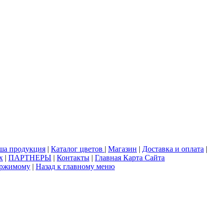
ша продукция
|
Каталог цветов
|
Магазин
|
Доставка и оплата
|
х
|
ПАРТНЕРЫ
|
Контакты
|
Главная Карта Сайта
ержимому
|
Назад к главному меню