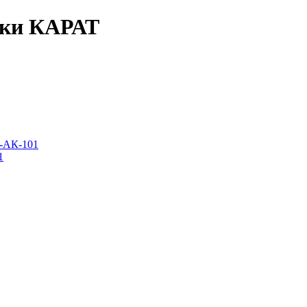
ски КАРАТ
-АК-101
1